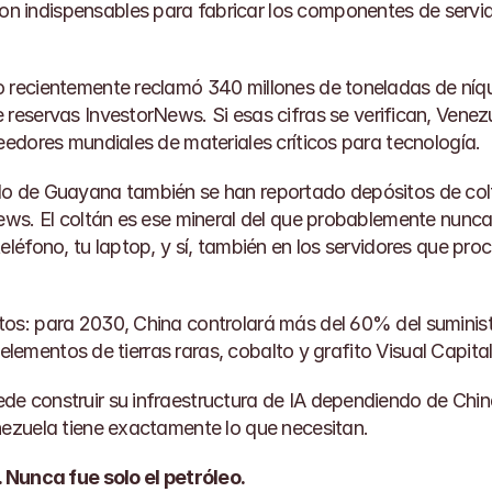
son indispensables para fabricar los componentes de servido
 recientemente reclamó 340 millones de toneladas de níqu
 reservas 
InvestorNews
. Si esas cifras se verifican, Venezu
veedores mundiales de materiales críticos para tecnología.
do de Guayana también se han reportado depósitos de colt
News
. El coltán es ese mineral del que probablemente nunca
teléfono, tu laptop, y sí, también en los servidores que p
os: para 2030, China controlará más del 60% del suminist
o, elementos de tierras raras, cobalto y grafito 
Visual Capital
e construir su infraestructura de IA dependiendo de China
nezuela tiene exactamente lo que necesitan.
. Nunca fue solo el petróleo.