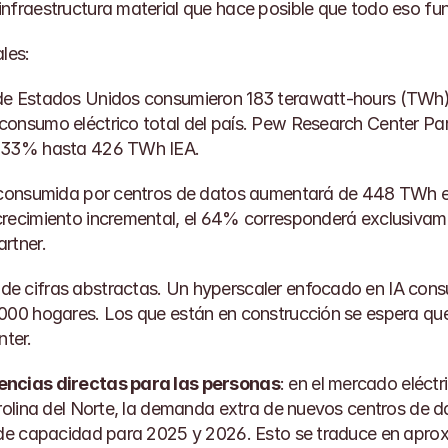
nfraestructura material que hace posible que todo eso fu
les:
de Estados Unidos consumieron 183 terawatt-hours (TWh) d
onsumo eléctrico total del país. 
Pew Research Center
 Pa
 133% hasta 426 TWh 
IEA
.
l consumida por centros de datos aumentará de 448 TWh 
crecimiento incremental, el 64% corresponderá exclusivame
artner
.
e cifras abstractas. Un hyperscaler enfocado en IA cons
,000 hogares. Los que están en construcción se espera q
nter
.
encias directas para las personas
: en el mercado eléct
arolina del Norte, la demanda extra de nuevos centros de d
s de capacidad para 2025 y 2026. Esto se traduce en apr