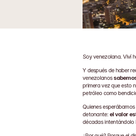
Soy venezolana. Viví h
Y después de haber rec
venezolanos 
sabemo
primera vez que esto n
petróleo como bendició
Quienes esperábamos qu
detonante: 
el valor e
décadas intentándolo i
¿Por qué? Porque el di