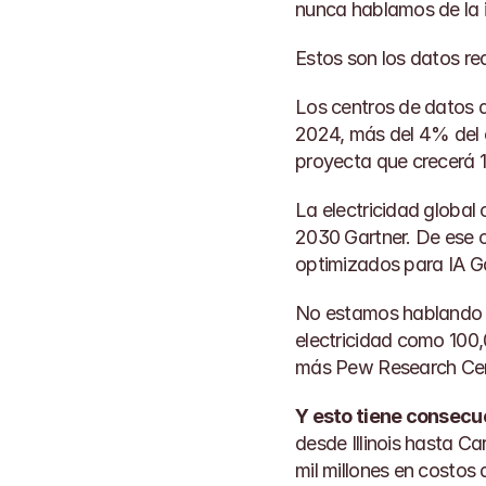
nunca hablamos de la i
Estos son los datos rea
Los centros de datos 
2024, más del 4% del c
proyecta que crecerá
La electricidad globa
2030 
Gartner
. De ese 
optimizados para IA 
G
No estamos hablando d
electricidad como 100
más 
Pew Research Ce
Y esto tiene consecu
desde Illinois hasta C
mil millones en costo