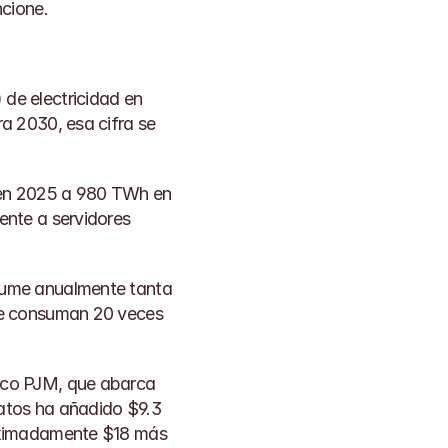
ncione.
e electricidad en 
ra 2030, esa cifra se 
en 2025 a 980 TWh en 
nte a servidores 
ume anualmente tanta 
ue consuman 20 veces 
rico PJM, que abarca 
atos ha añadido $9.3 
oximadamente $18 más 