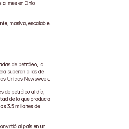
al mes en la factura residencial promedio en el oeste de Maryland y unos $16 más al mes en Ohio 
te, masiva, escalable. 
das de petróleo, lo 
la superan a las de 
dos Unidos 
Newsweek
.
s de petróleo al día, 
ad de lo que producía 
s 3.5 millones de 
virtió al país en un 