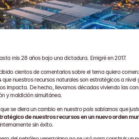
asta mis 28 años bajo una dictadura. Emigré en 2017.
ibido cientos de comentarios sobre el tema quiero comenz
s
 que nuestros recursos naturales son estratégicos a nivel g
os impacta. De hecho, llevamos décadas viviendo las cons
n y maldición simultánea.
e se diera un cambio en nuestro país sabíamos que justo 
stratégico de nuestros recursos en un nuevo orden mu
nternamente sin éxito.
nero del petróleo venezolano no se usó para construir un pa