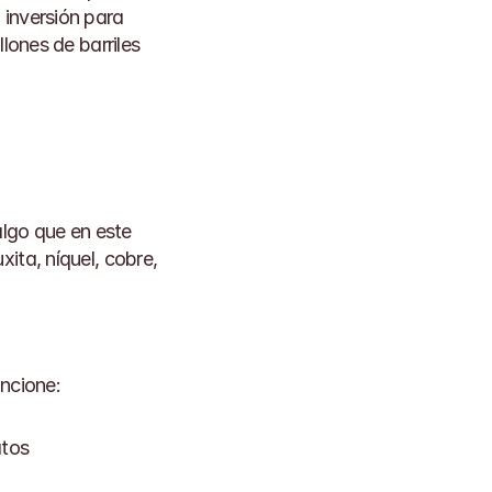
inversión para 
lones de barriles 
go que en este 
ita, níquel, cobre, 
uncione:
atos