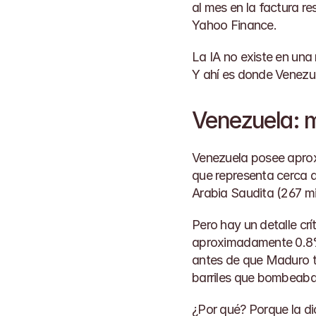
Yahoo Finance
.
La IA no existe en una
Y ahí es donde Venezue
Venezuela: m
Venezuela posee aproxi
que representa cerca d
Arabia Saudita (267 mi
Pero hay un detalle crí
aproximadamente 0.8% 
antes de que Maduro to
barriles que bombeaba 
¿Por qué? Porque la di