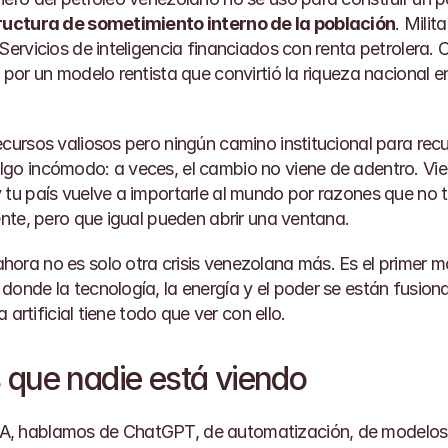
ructura de sometimiento interno de la población
. Milit
Servicios de inteligencia financiados con renta petrolera. Co
 por un modelo rentista que convirtió la riqueza nacional e
ecursos valiosos pero ningún camino institucional para rec
go incómodo: a veces, el cambio no viene de adentro. Vien
 tu país vuelve a importarle al mundo por razones que no t
ente, pero que igual pueden abrir una ventana.
ora no es solo otra crisis venezolana más. Es el primer mo
donde la tecnología, la energía y el poder se están fusiona
a artificial tiene todo que ver con ello.
que nadie está viendo
, hablamos de ChatGPT, de automatización, de modelos de