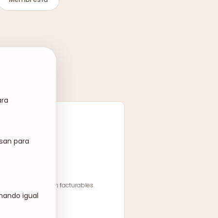
ra
esan para
nando igual