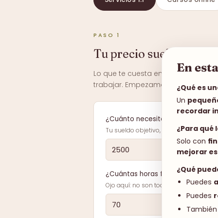
En est
¿Qué es un
Un
pequeño
recordar i
¿Para qué 
Solo con
fi
mejorar es
¿Qué pued
Puedes
a
Puedes
r
También